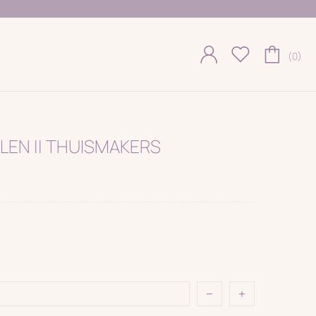
(0)
EN || THUISMAKERS