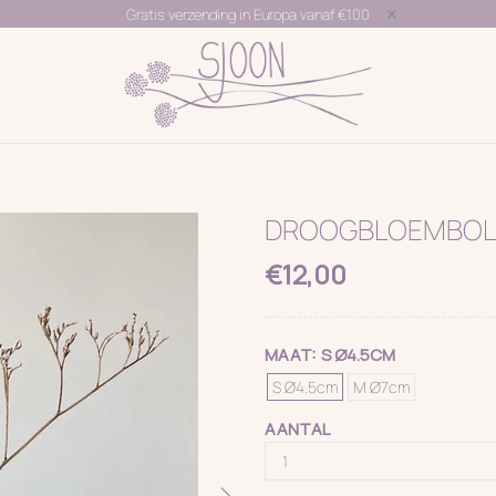
Gratis verzending in Europa vanaf €100
DROOGBLOEMBOLL
€12,00
MAAT:
S Ø4.5CM
S Ø4.5cm
M Ø7cm
AANTAL